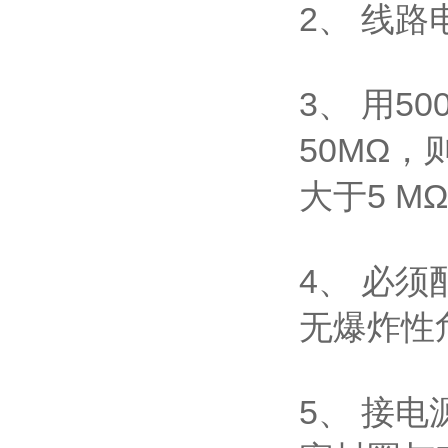
2、 线
3、 用
50MΩ
大于5 M
4、 必
无爆炸性
5、 接