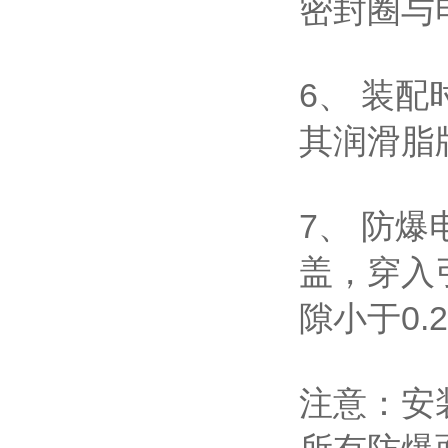
密封圈与
6、 装
其润滑脂
7、 防
盖，穿入
隙小于0
注意：安