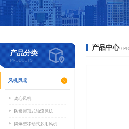
产品中心
/ P
产品分类
PRODUCTS
风机风扇
离心风机
防爆屋顶式轴流风机
隔爆型移动式多用风机