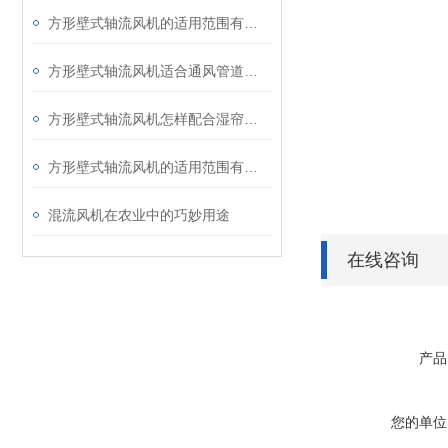
方形壁式轴流风机的适用范围有哪些？
方形壁式轴流风机适合通风管道阻力较小的场所
方形壁式轴流风机怎样配合湿帘使用？
方形壁式轴流风机的适用范围有哪些？
混流风机在农业中的巧妙用途
在线咨询
产品
您的单位