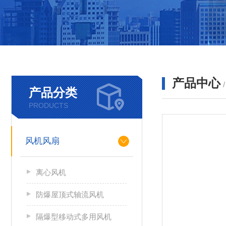
产品中心
产品分类
PRODUCTS
风机风扇
离心风机
防爆屋顶式轴流风机
隔爆型移动式多用风机