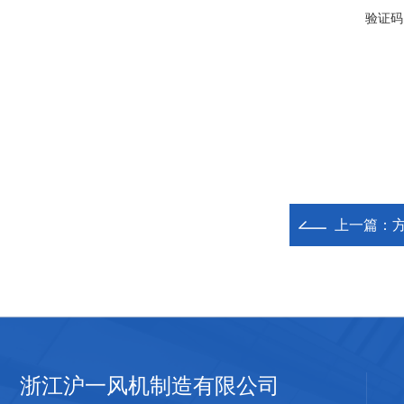
验证码
上一篇：
浙江沪一风机制造有限公司