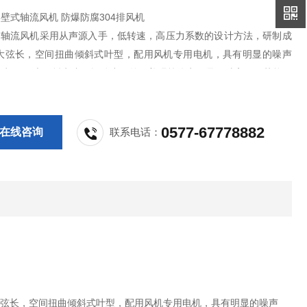
形壁式轴流风机 防爆防腐304排风机
系列轴流风机采用从声源入手，低转速，高压力系数的设计方法，研制成
大弦长，空间扭曲倾斜式叶型，配用风机专用电机，具有明显的噪声
风机风量大，耗电省，振动小，外形美观等优点，是一种高效，节能型
0577-67778882
在线咨询
联系电话：
，大弦长，空间扭曲倾斜式叶型，配用风机专用电机，具有明显的噪声