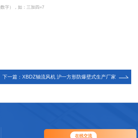
数字），如：三加四=7
下一篇：
XBDZ轴流风机 沪一方形防爆壁式生产厂家
在线交流