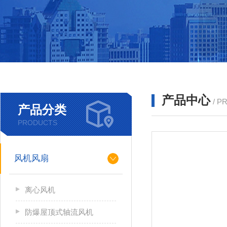
产品中心
/ P
产品分类
PRODUCTS
风机风扇
离心风机
防爆屋顶式轴流风机