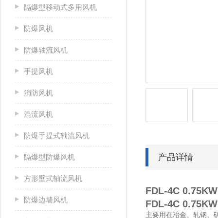
隔爆型移动式多用风机
防爆风机
防爆轴流风机
手提风机
消防风机
混流风机
防爆手提式轴流风机
产品详情
隔爆型防爆风机
方形壁式轴流风机
FDL-4C 0.75
防爆边墙风机
FDL-4C 0.75
主要用在冶金、轧钢、