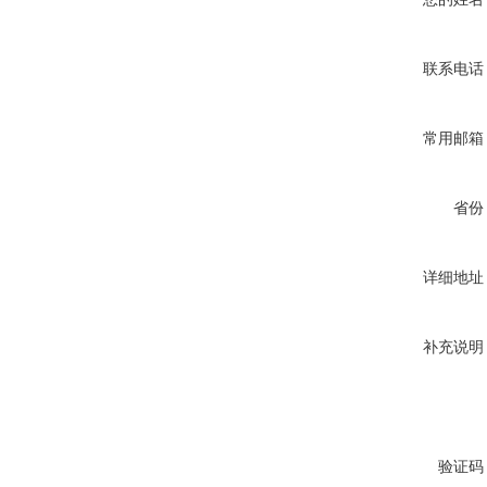
联系电话
常用邮箱
省份
详细地址
补充说明
验证码