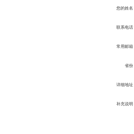
您的姓名
联系电话
常用邮箱
省份
详细地址
补充说明