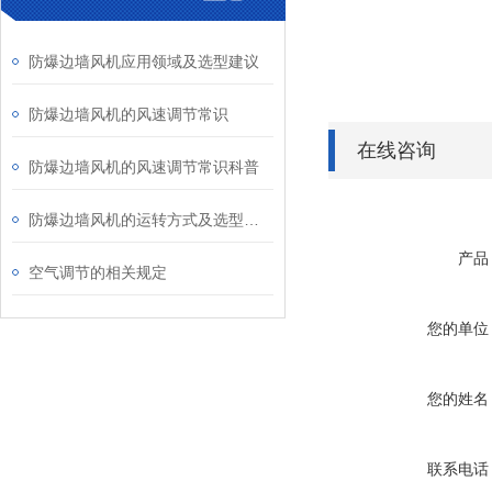
防爆边墙风机应用领域及选型建议
防爆边墙风机的风速调节常识
在线咨询
防爆边墙风机的风速调节常识科普
防爆边墙风机的运转方式及选型解析
产品
空气调节的相关规定
您的单位
您的姓名
联系电话