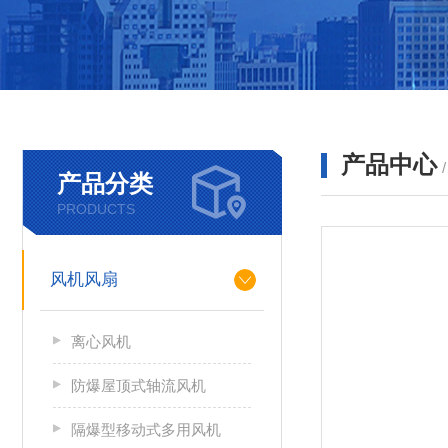
产品中心
产品分类
PRODUCTS
风机风扇
离心风机
防爆屋顶式轴流风机
隔爆型移动式多用风机