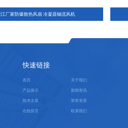
浙江厂家防爆散热风扇 冷凝器轴流风机
快速链接
首页
关于我们
产品展示
新闻资讯
技术文章
荣誉资质
在线留言
联系我们