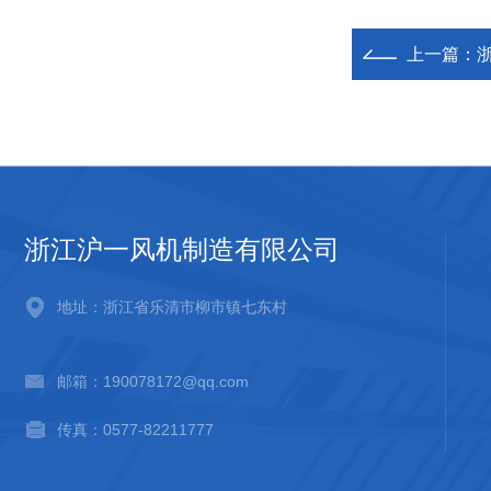
上一篇：
浙江沪一风机制造有限公司
地址：浙江省乐清市柳市镇七东村
邮箱：190078172@qq.com
传真：0577-82211777