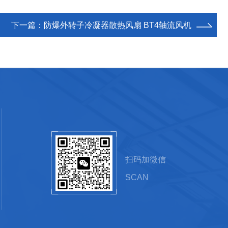
下一篇：
防爆外转子冷凝器散热风扇 BT4轴流风机
扫码加微信
SCAN