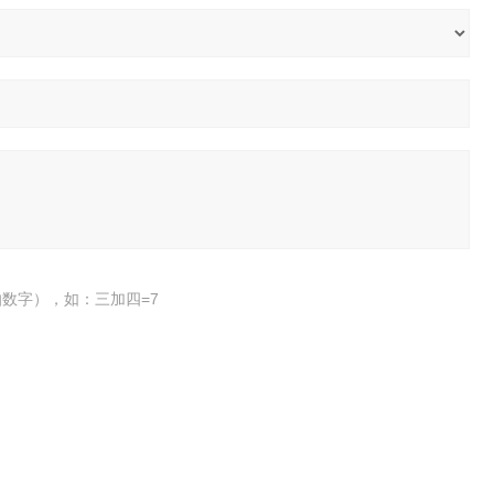
数字），如：三加四=7