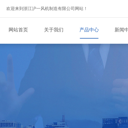
欢迎来到浙江沪一风机制造有限公司网站！
网站首页
关于我们
产品中心
新闻