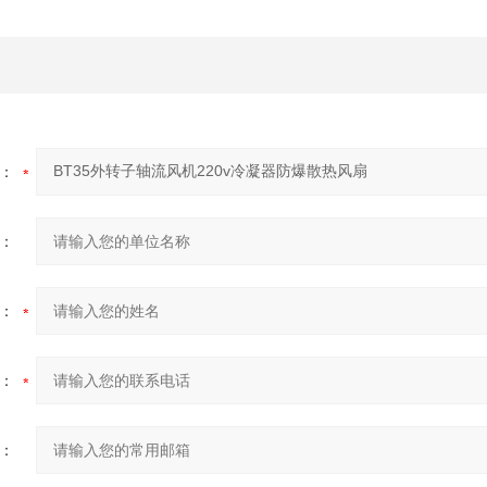
：
：
：
：
：