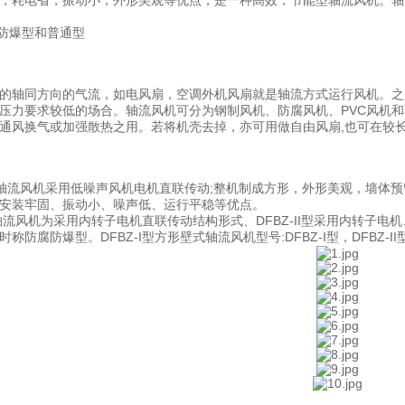
，耗电省，振动小，外形美观等优点，是一种高效，节能型轴流风机。轴
成防爆型和普通型
的轴同方向的气流，如电风扇，空调外机风扇就是轴流方式运行风机。之
压力要求较低的场合。轴流风机可分为钢制风机、防腐风机、PVC风机
通风换气或加强散热之用。若将机壳去掉，亦可用做自由风扇,也可在较
式轴流风机采用低噪声风机电机直联传动;整机制成方形，外形美观，墙体
安装牢固、振动小、噪声低、运行平稳等优点。
式轴流风机为采用内转子电机直联传动结构形式、DFBZ-II型采用内转子电机
称防腐防爆型。DFBZ-I型方形壁式轴流风机型号:DFBZ-I型，DFBZ-