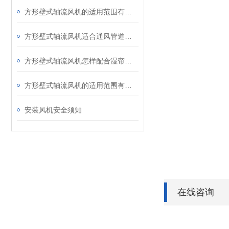
方形壁式轴流风机的适用范围有哪些？
方形壁式轴流风机适合通风管道阻力较小的场所
方形壁式轴流风机怎样配合湿帘使用？
方形壁式轴流风机的适用范围有哪些？
安装风机安全须知
在线咨询