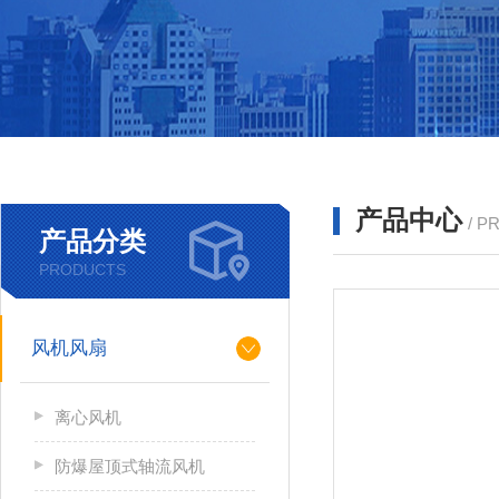
产品中心
/ P
产品分类
PRODUCTS
风机风扇
离心风机
防爆屋顶式轴流风机