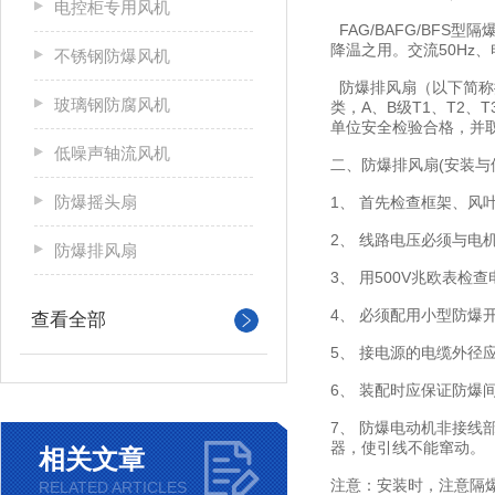
电控柜专用风机
FAG/BAFG/BF
降温之用。交流50Hz、
不锈钢防爆风机
防爆排风扇（以下简称排
玻璃钢防腐风机
类，A、B级T1、T2
单位安全检验合格，并
低噪声轴流风机
二、防爆排风扇(安装与
防爆摇头扇
1、 首先检查框架、
2、 线路电压必须与电
防爆排风扇
3、 用500V兆欧表
4、 必须配用小型防
查看全部
5、 接电源的电缆外
6、 装配时应保证防爆
7、 防爆电动机非接线
器，使引线不能窜动。
相关文章
注意：安装时，注意隔
RELATED ARTICLES