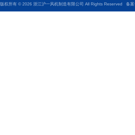
版权所有 © 2026 浙江沪一风机制造有限公司 All Rights Reserved
备案号