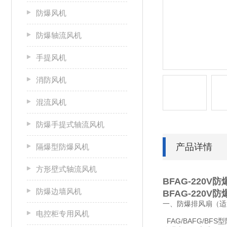
防爆风机
防爆轴流风机
手提风机
消防风机
混流风机
防爆手提式轴流风机
产品详情
隔爆型防爆风机
方形壁式轴流风机
BFAG-220V
防爆边墙风机
BFAG-220V
一、防爆排风扇（适
电控柜专用风机
FAG/BAFG/