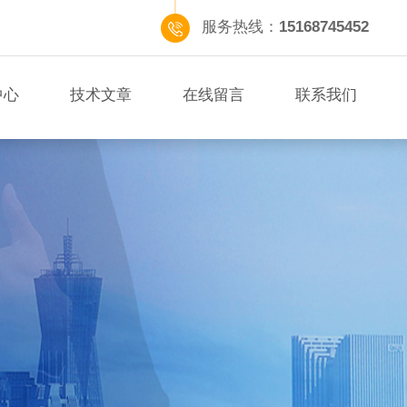
服务热线：
15168745452
中心
技术文章
在线留言
联系我们