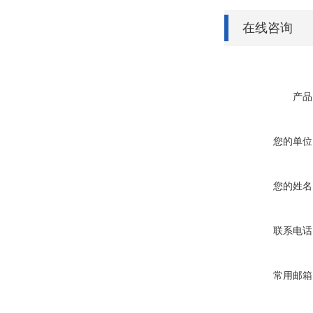
在线咨询
产品
您的单位
您的姓名
联系电话
常用邮箱