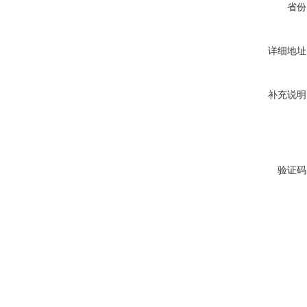
省份
详细地址
补充说明
验证码