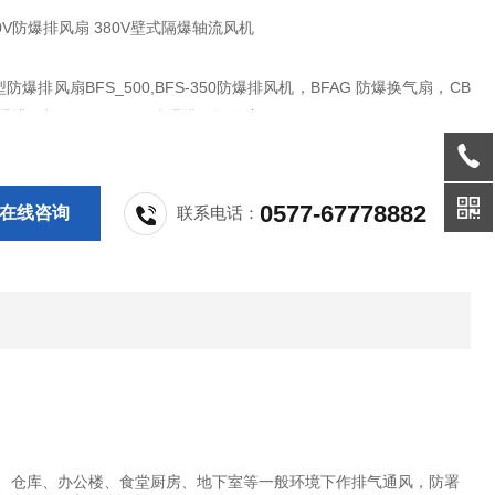
220V防爆排风扇 380V壁式隔爆轴流风机
防爆排风扇BFS_500,BFS-350防爆排风机，BFAG 防爆换气扇，CB
防爆排风机，BFAG-250 防爆排风换气扇
区、2区危险场所，IIA、 IIB、 IIC类T1~T4组爆炸性气体或蒸汽环境;
0577-67778882
在线咨询
联系电话：
工厂、仓库、办公楼、食堂厨房、地下室等一般环境下作排气通风，防署