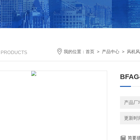
我的位置：
首页
>
产品中心
>
风机风
/ PRODUCTS
BFA
产品厂
更新时间：
简要