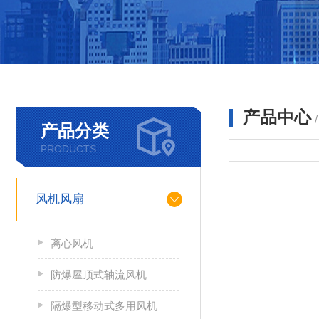
产品中心
产品分类
PRODUCTS
风机风扇
离心风机
防爆屋顶式轴流风机
隔爆型移动式多用风机