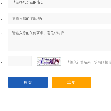
：
：
：
：
请输入计算结果（填写阿拉伯