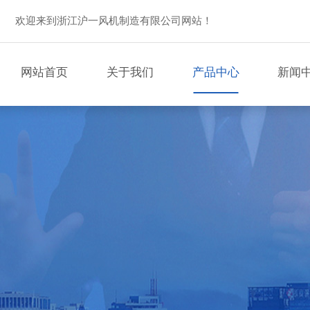
欢迎来到浙江沪一风机制造有限公司网站！
网站首页
关于我们
产品中心
新闻