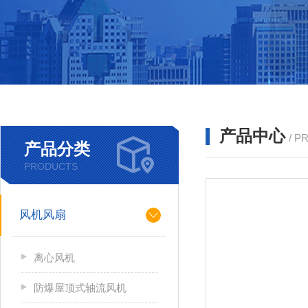
产品中心
/ P
产品分类
PRODUCTS
风机风扇
离心风机
防爆屋顶式轴流风机