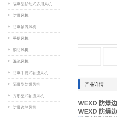
隔爆型移动式多用风机
防爆风机
防爆轴流风机
手提风机
消防风机
混流风机
防爆手提式轴流风机
产品详情
隔爆型防爆风机
方形壁式轴流风机
WEXD 防
防爆边墙风机
WEXD 防