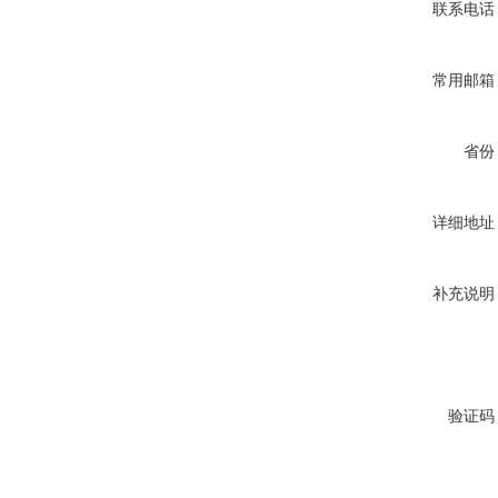
联系电话
常用邮箱
省份
详细地址
补充说明
验证码