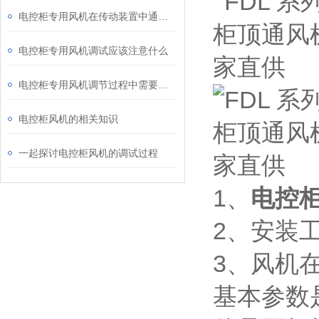
电控柜专用风机在传动装置中通风冷却的应用
电控柜专用风机调试应该注意什么
电控柜专用风机调节过程中需要注意什么?
电控柜风机的相关知识
一起探讨电控柜风机的调试过程
1、
电控
2、安装
3、风机
基本参数