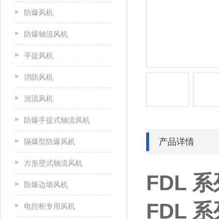
防爆风机
防爆轴流风机
手提风机
消防风机
混流风机
防爆手提式轴流风机
产品详情
隔爆型防爆风机
方形壁式轴流风机
FDL 
防爆边墙风机
FDL 
电控柜专用风机