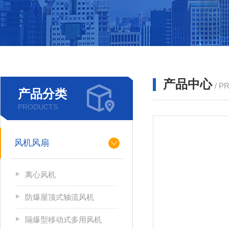
产品中心
/ P
产品分类
PRODUCTS
风机风扇
离心风机
防爆屋顶式轴流风机
隔爆型移动式多用风机