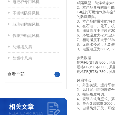
电控柜专用风机
成隔爆型，防爆标志为d
2、本产品具有防爆性能
T4组的可燃性气体与
不锈钢防爆风机
的防爆降温。
3、本产品防爆性能*符合
玻璃钢防腐风机
4、在石油、、化工、
5、海拔高度不得超过20
6、环境温度为-20℃至+
低噪声轴流风机
7、相对湿度不大于95%(
8、无雨水侵袭，无剧
防爆摇头扇
9、电源电压为380V、2
防爆排风扇
参数数据
规格FB(BTS)-500，风
规格FB(BTS)-600，风
规格FB(BTS)-750，风
查看全部
风扇特点
1、外形美观、运行平
2、风叶采用高强度铝
3、摇头角度可调。
4、安装方式有壁式、
5、符合GB3836-2000
相关文章
6、自带防爆开关，可
RELATED ARTICLES