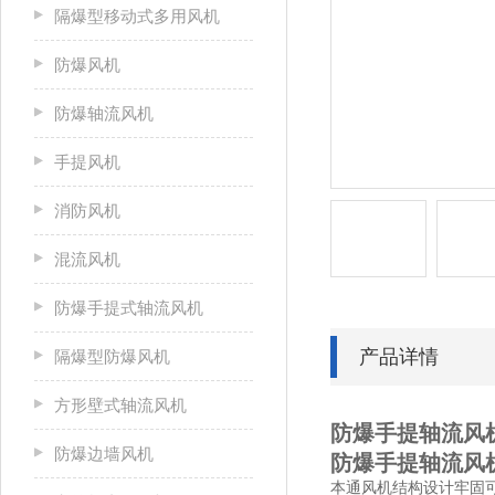
隔爆型移动式多用风机
防爆风机
防爆轴流风机
手提风机
消防风机
混流风机
防爆手提式轴流风机
产品详情
隔爆型防爆风机
方形壁式轴流风机
防爆手提轴流风
防爆边墙风机
防爆手提轴流风
本通风机结构设计牢固可