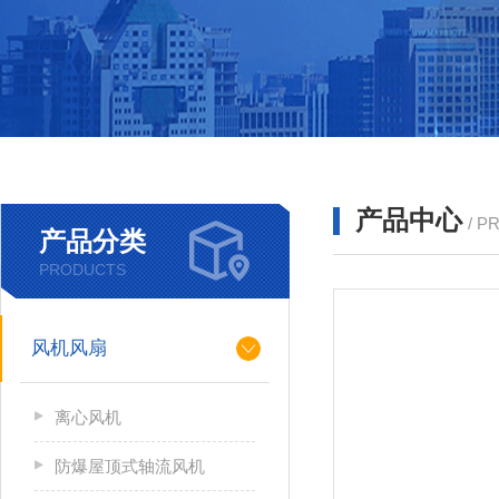
产品中心
/ P
产品分类
PRODUCTS
风机风扇
离心风机
防爆屋顶式轴流风机