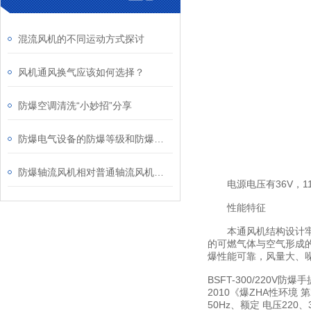
混流风机的不同运动方式探讨
风机通风换气应该如何选择？
防爆空调清洗“小妙招”分享
防爆电气设备的防爆等级和防爆形式介绍
防爆轴流风机相对普通轴流风机有啥优势
电源电压有36V，110
性能特征
本通风机结构设计牢固可
的可燃气体与空气形成
爆性能可靠，风量大、
BSFT-300/220V
2010《爆ZHA性环境
50Hz、额定 电压2