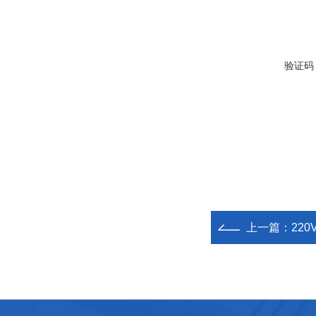
验证码
上一篇：
22