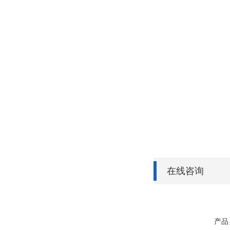
在线咨询
产品