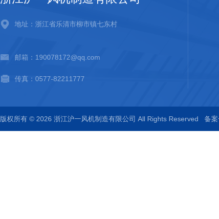
地址：浙江省乐清市柳市镇七东村
邮箱：190078172@qq.com
传真：0577-82211777
版权所有 © 2026 浙江沪一风机制造有限公司 All Rights Reserved
备案号