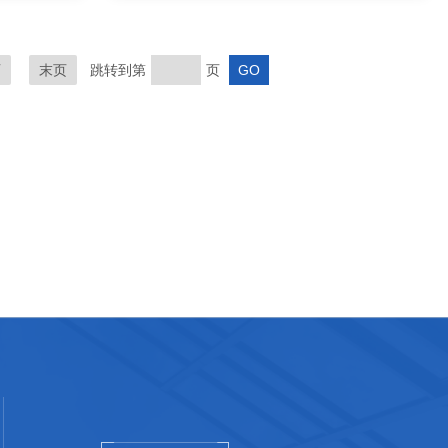
页
末页
跳转到第
页