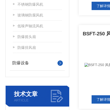
不锈钢防爆风机
了解详
玻璃钢防腐风机
低噪声轴流风机
防爆摇头扇
防爆排风扇
防爆设备
技术文章
了解详
ARTICLE