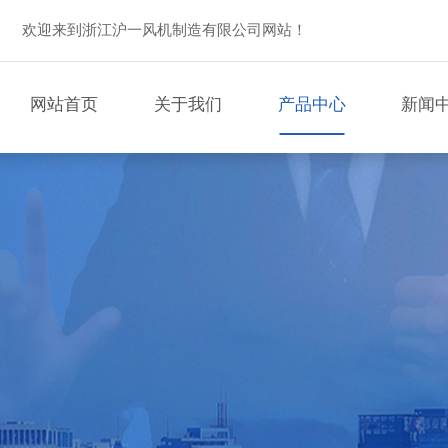
欢迎来到浙江沪一风机制造有限公司网站！
网站首页
关于我们
产品中心
新闻