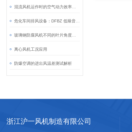
混流风机运作时的空气动力效率分析
危化车间排风设备：DFBZ 低噪音防爆轴流风机
玻璃钢防腐风机不同的叶片角度将产生哪些影响？
离心风机工况应用
防爆空调的进出风温差测试解析
浙江沪一风机制造有限公司