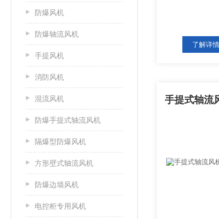
防爆风机
防爆轴流风机
了解详
手提风机
消防风机
混流风机
防爆手提式轴流风机
隔爆型防爆风机
方形壁式轴流风机
防爆边墙风机
电控柜专用风机