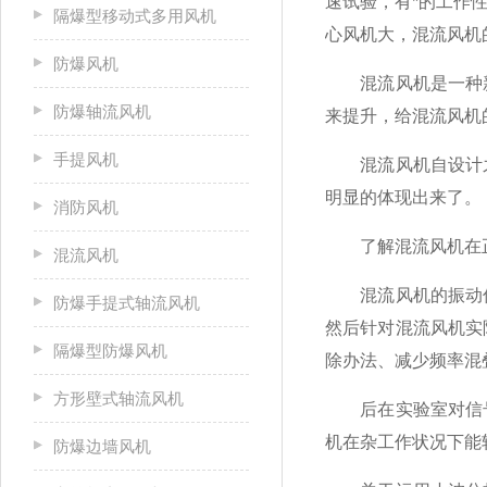
速试验，有*的工作
隔爆型移动式多用风机
心风机大，混流风机
防爆风机
混流风机是一种新
防爆轴流风机
来提升，给混流风机
手提风机
混流风机自设计之
明显的体现出来了。
消防风机
了解混流风机在正
混流风机
混流风机的振动信
防爆手提式轴流风机
然后针对混流风机实
隔爆型防爆风机
除办法、减少频率混
方形壁式轴流风机
后在实验室对信号
机在杂工作状况下能
防爆边墙风机