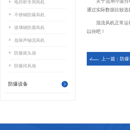
关于运用小波分析
电控柜专用风机
通过实际数据比较选
不锈钢防爆风机
混流风机正常运行时
玻璃钢防腐风机
以待吧！
低噪声轴流风机
防爆摇头扇
上一篇：
防爆
防爆排风扇
防爆设备