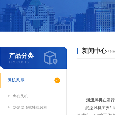
新闻中心
/ N
产品分类
PRODUCTS
风机风扇
离心风机
混流风机
在运行
防爆屋顶式轴流风机
混流风机主要组成