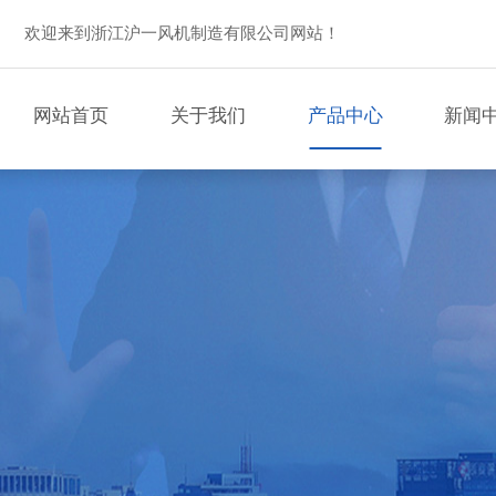
欢迎来到浙江沪一风机制造有限公司网站！
网站首页
关于我们
产品中心
新闻