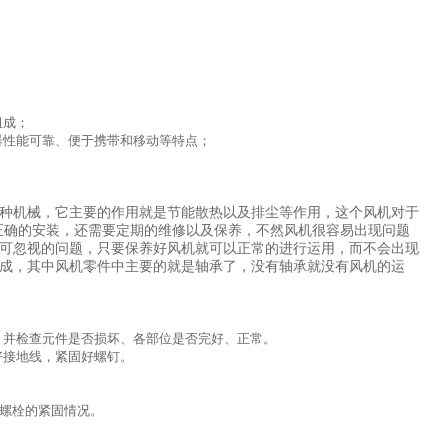
组成；
爆性能可靠、便于携带和移动等特点；
种机械，它主要的作用就是节能散热以及排尘等作用，这个风机对于
正确的安装，还需要定期的维修以及保养，不然风机很容易出现问题
可忽视的问题，只要保养好风机就可以正常的进行运用，而不会出现
成，其中风机零件中主要的就是轴承了，没有轴承就没有风机的运
，并检查元件是否损坏、各部位是否完好、正常。
好接地线，紧固好螺钉。
螺栓的紧固情况。