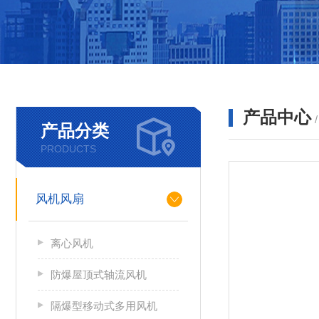
产品中心
产品分类
PRODUCTS
风机风扇
离心风机
防爆屋顶式轴流风机
隔爆型移动式多用风机