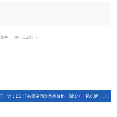
数字），如：三加四=7
下一篇：
BSHT有限空间送风机价格，浙江沪一风机牌