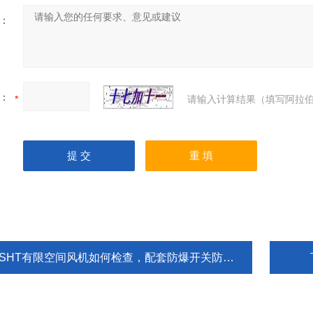
：
：
请输入计算结果（填写阿拉伯
BSHT有限空间风机如何检查，配套防爆开关防爆电机