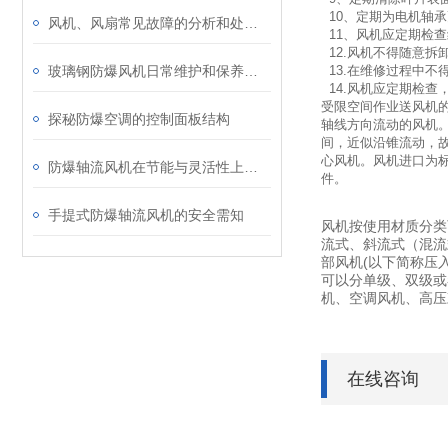
10、定期为电机轴
风机、风扇常见故障的分析和处理？
11、风机应定期检
12.风机不得随意拆
玻璃钢防爆风机日常维护和保养确保运行安全
13.在维修过程中不
14.风机应定期检查
受限空间作业送风机
探秘防爆空调的控制面板结构
轴线方向流动的风机
间，近似沿锥流动，故
心风机。风机进口为标准
防爆轴流风机在节能与灵活性上的技术进展讲解
件。
手提式防爆轴流风机的安全需知
风机按使用材质分类
流式、斜流式（混流
部风机(以下简称压
可以分单级、双级或
机、空调风机、高压
在线咨询