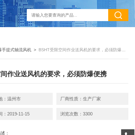
爆手提式轴流风机
>
BSHT受限空间作业送风机的要求，必须防爆便携
空间作业送风机的要求，必须防爆便携
地：温州市
厂商性质：生产厂家
2019-11-15
浏览次数：3300
描述：