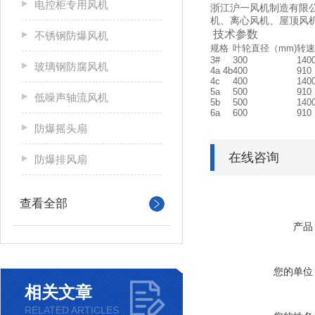
电控柜专用风机
浙江沪一风机制造有限
机、离心风机、屋顶风
技术参数
不锈钢防爆风机
规格
叶轮直径（mm)
转速(
3#
300
140
玻璃钢防腐风机
4a 4b
400
910
4c
400
140
5a
500
910
低噪声轴流风机
5b
500
140
6a
600
910
防爆摇头扇
在线咨询
防爆排风扇
查看全部
产品
您的单位
相关文章
RELATED ARTICLES