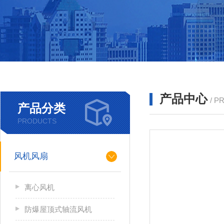
产品中心
/ P
产品分类
PRODUCTS
风机风扇
离心风机
防爆屋顶式轴流风机