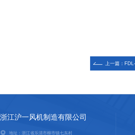
上一篇：
FD
浙江沪一风机制造有限公司
地址：浙江省乐清市柳市镇七东村