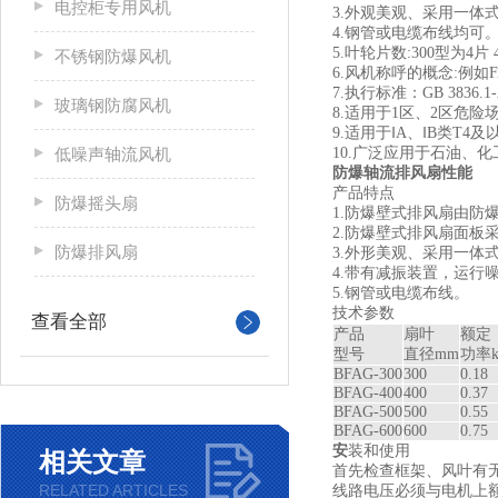
电控柜专用风机
3.外观美观、采用一体
4.钢管或电缆布线均可
5.叶轮片数:300型为4片
不锈钢防爆风机
6.风机称呼的概念:例如F
7.执行标准：GB 3836.1-2
玻璃钢防腐风机
8.适用于1区、2区危险
9.适用于‖A、‖B类T
低噪声轴流风机
10.广泛应用于石油、
防爆轴流排风扇性能
产品特点
防爆摇头扇
1.防爆壁式排风扇由防
2.防爆壁式排风扇面
防爆排风扇
3.外形美观、采用一体
4.带有减振装置，运行
5.钢管或电缆布线。
技术参数
查看全部
产品
扇叶
额定
型号
直径mm
功率
BFAG-300
300
0.18
BFAG-400
400
0.37
BFAG-500
500
0.55
BFAG-600
600
0.75
安
装和使用
相关文章
首先检查框架、风叶有
RELATED ARTICLES
线路电压必须与电机上