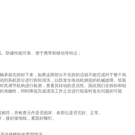
高、防爆性能可靠、便于携带和移动等特点；
轴承箱先拆卸下来，如果这两部分不先拆的话就不能完成对于整个风
动到风机部分进行拆卸清洗，以防发生电动机烧损的机械故障。组装
对其调节机构进行检测，查看其转动的灵活性。因此我们在拆卸和组
的准确性，同时降低完成清洗工作之后进行组装时发生问题的可能
况相符，并检查元件是否损坏、各部位是否完好、正常。
好，接好接地线，紧固好螺钉。
振器连接螺栓的紧固情况。