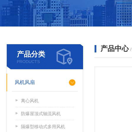
产品中心
产品分类
PRODUCTS
风机风扇
离心风机
防爆屋顶式轴流风机
隔爆型移动式多用风机