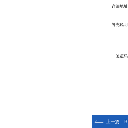
详细地址
补充说明
验证码
上一篇：