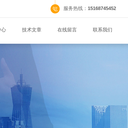
服务热线：
15168745452
中心
技术文章
在线留言
联系我们