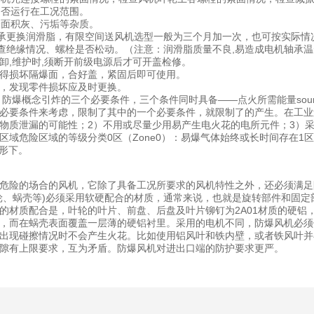
否运行在工况范围。
面积灰、污垢等杂质。
承更换润滑脂，有限空间送风机选型一般为三个月加一次，也可按实际情
查绝缘情况、螺栓是否松动。（注意：润滑脂质量不良,易造成电机轴承
拆卸,维护时,须断开前级电源后才可开盖检修。
不得损坏隔爆面，合好盖，紧固后即可使用。
查，发现零件损坏应及时更换。
概念引炸的三个必要条件，三个条件同时具备——点火所需能量sourceofigrution
必要条件来考虑，限制了其中的一个必要条件，就限制了的产生。在工业
物质泄漏的可能性；2）不用或尽量少用易产生电火花的电所元件；3）
区域危险区域的等级分类0区（Zone0）：易爆气体始终或长时间存在1区
情形下。
危险的场合的风机，它除了具备工况所要求的风机特性之外，还必须满足
轮、蜗壳等)必须采用软硬配合的材质，通常来说，也就是旋转部件和固
的材质配合是，叶轮的叶片、前盘、后盘及叶片铆钉为2A01材质的硬铝
，而在蜗壳表面覆盖一层薄的硬铝衬里。采用的电机不同，防爆风机必须
出现碰擦情况时不会产生火花。比如使用铝风叶和铁内壁，或者铁风叶并
隙有上限要求，互为矛盾。防爆风机对进出口端的防护要求更严。