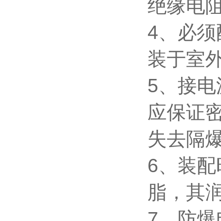
绝缘电
4
、必须
装于室
5
、接电
应保证
失去隔
6
、装配
脂，其润
7
、防爆