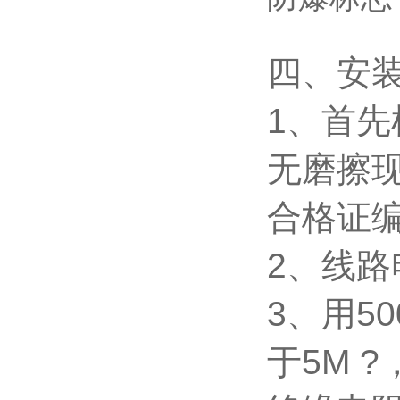
四、安
1
、首先
无磨擦
合格证
2
、线路
3
、用5
于5M
?