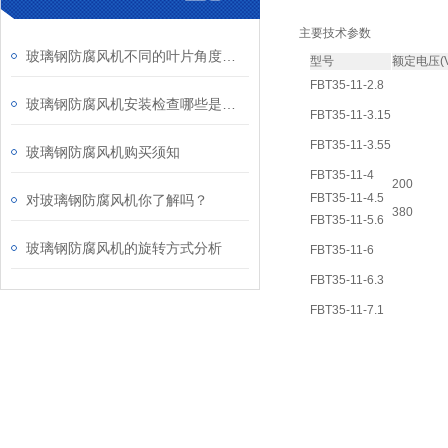
主要技术参数
玻璃钢防腐风机不同的叶片角度将产生哪些影响？
型号
额定电压(V
FBT35-11-2.8
玻璃钢防腐风机安装检查哪些是必须要做的？
FBT35-11-3.15
FBT35-11-3.55
玻璃钢防腐风机购买须知
FBT35-11-4
200
FBT35-11-4.5
对玻璃钢防腐风机你了解吗？
380
FBT35-11-5.6
玻璃钢防腐风机的旋转方式分析
FBT35-11-6
FBT35-11-6.3
FBT35-11-7.1