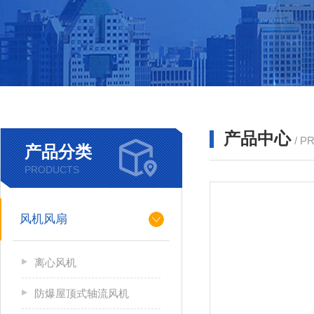
产品中心
/ P
产品分类
PRODUCTS
风机风扇
离心风机
防爆屋顶式轴流风机