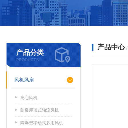
产品中心
产品分类
PRODUCTS
风机风扇
离心风机
防爆屋顶式轴流风机
隔爆型移动式多用风机