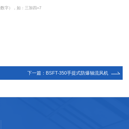
数字），如：三加四=7
下一篇：
BSFT-350手提式防爆轴流风机