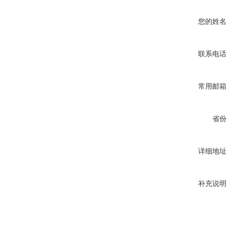
您的姓名
联系电话
常用邮箱
省份
详细地址
补充说明