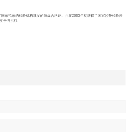
得了国家指家的检验机构颁发的防爆合格证。并在2003年初获得了国家监督检验疫
竞争与挑战