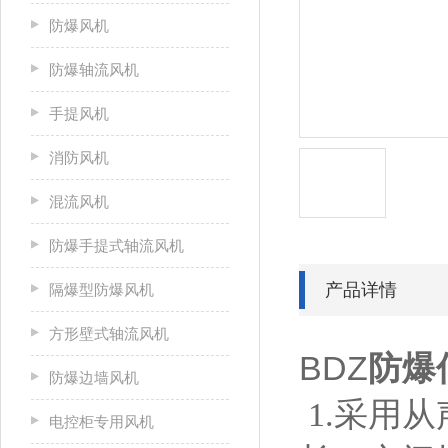
防爆风机
防爆轴流风机
手提风机
消防风机
混流风机
防爆手提式轴流风机
产品详情
隔爆型防爆风机
方形壁式轴流风机
BDZ
防爆
防爆边墙风机
1.采用
电控柜专用风机