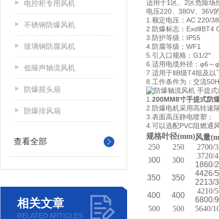
适用于1区、2区危险场所
电控柜专用风机
电压220、380V、3
1.额定电压：AC 220/38
不锈钢防爆风机
2.防爆标志：ExdⅡBT4 
3.防护等级：IP55
玻璃钢防腐风机
4.防腐等级：WF1
5.引入口规格：G1/2″
6.适用电缆外径：φ6～φ
低噪声轴流风机
7.适用于ⅡB级T4组
8.工作条件为：交流5
防爆摇头扇
1.
200MM8寸手提式
2.防爆电机采用高转
防爆排风扇
3.表面高压静电喷塑；
4.可以选配PVC阻燃
规格
叶径
(mm)
风量
(
查看全部
250
250
2700/
3720/
3
00
3
0
0
1860
/
2
4426
/
5
350
350
2213/
4210/
400
400
6800
/
9
相关文章
500
500
5640/1
RELATED ARTICLES