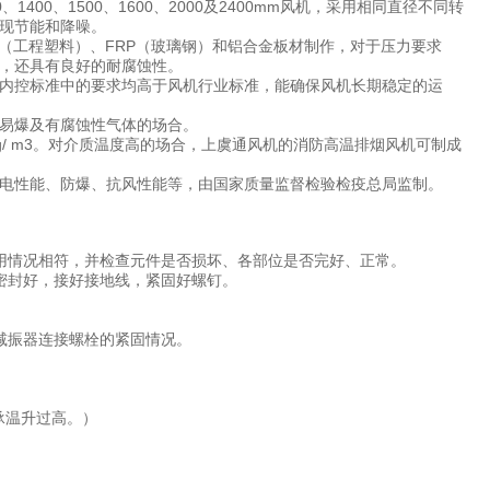
400、1500、1600、2000及2400mm风机，采用相同直径不同转
现节能和降噪。
（工程塑料）、FRP（玻璃钢）和铝合金板材制作，对于压力要求
，还具有良好的耐腐蚀性。
内控标准中的要求均高于风机行业标准，能确保风机长期稳定的运
易爆及有腐蚀性气体的场合。
g/ m3。对介质温度高的场合，上虞通风机的消防高温排烟风机可制成
电性能、防爆、抗风性能等，由国家质量监督检验检疫总局监制。
情况相符，并检查元件是否损坏、各部位是否完好、正常。
密封好，接好接地线，紧固好螺钉。
减振器连接螺栓的紧固情况。
承温升过高。）