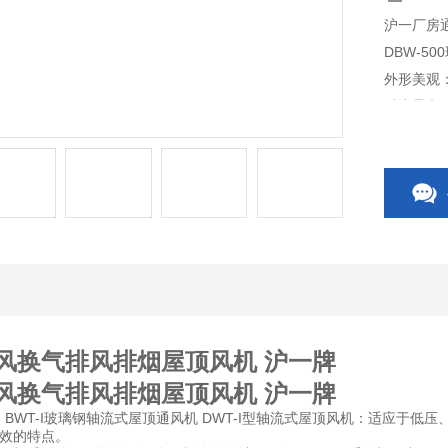
沪一厂房
DBW-5
外形美观
过度柔和
VC）处理
风换气排风排烟屋顶风机 沪一牌
风换气排风排烟屋顶风机 沪一牌
-I BWT-I玻璃钢轴流式屋顶通风机 DWT-I型轴流式屋顶风机：适应
效的特点。