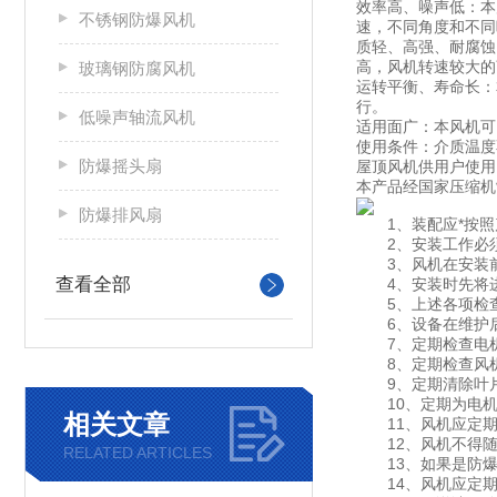
效率高、噪声低：本风
不锈钢防爆风机
速，不同角度和不同
质轻、高强、耐腐蚀
高，风机转速较大的
玻璃钢防腐风机
运转平衡、寿命长：
行。
低噪声轴流风机
适用面广：本风机可
使用条件：介质温度
防爆摇头扇
屋顶风机供用户使用
本产品经国家压缩机
防爆排风扇
1、装配应*按照
2、安装工作必须
3、风机在安装前
查看全部
4、安装时先将进
5、上述各项检查
6、设备在维护后
7、定期检查电机
8、定期检查风机
9、定期清除叶片
10、定期为电机
相关文章
11、风机应定期
12、风机不得随意
RELATED ARTICLES
13、如果是防爆
14、风机应定期