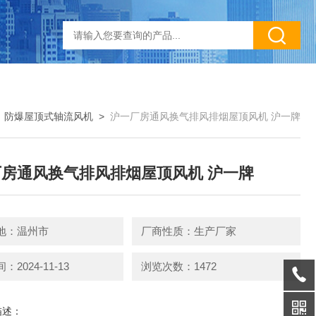
>
防爆屋顶式轴流风机
>
沪一厂房通风换气排风排烟屋顶风机 沪一牌
房通风换气排风排烟屋顶风机 沪一牌
地：温州市
厂商性质：生产厂家
2024-11-13
浏览次数：1472
描述：