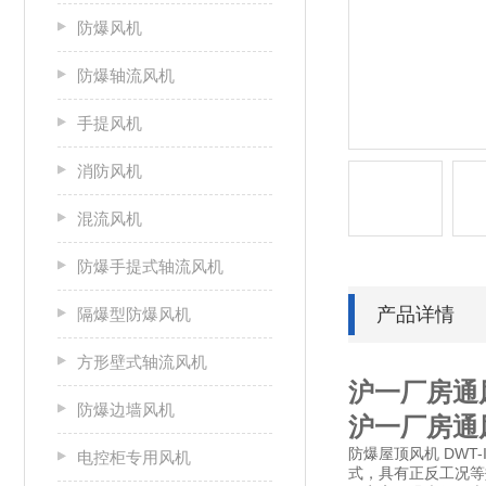
防爆风机
防爆轴流风机
手提风机
消防风机
混流风机
防爆手提式轴流风机
产品详情
隔爆型防爆风机
方形壁式轴流风机
沪一厂房通
防爆边墙风机
沪一厂房通
防爆屋顶风机 DWT
电控柜专用风机
式，具有正反工况等