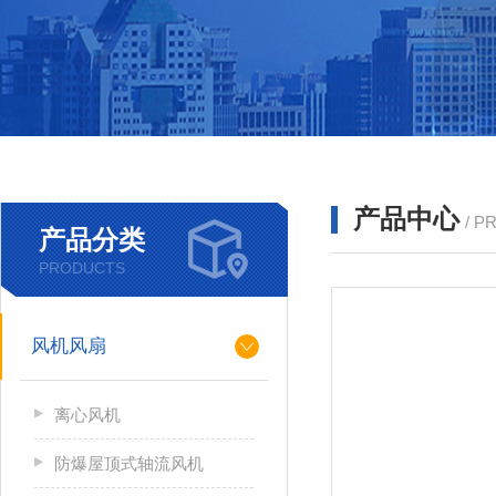
产品中心
/ P
产品分类
PRODUCTS
风机风扇
离心风机
防爆屋顶式轴流风机