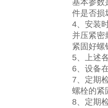
基本参数
件是否损
4、安装
并压紧密
紧固好螺
5、上述
6、设备
7、定期
螺栓的紧
8、定期