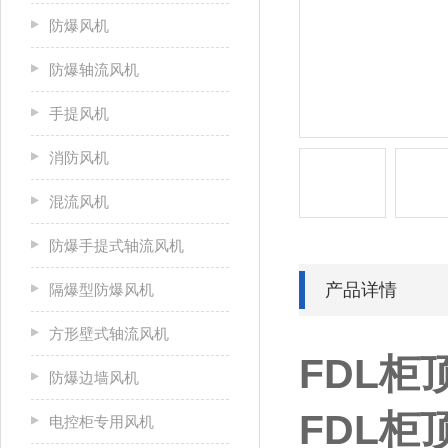
防爆风机
防爆轴流风机
手提风机
消防风机
混流风机
防爆手提式轴流风机
产品详情
隔爆型防爆风机
方形壁式轴流风机
FDL
防爆边墙风机
FDL
电控柜专用风机