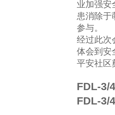
业加强安
患消除于
参与。
经过此次
体会到安
平安社区
FDL-3
FDL-3