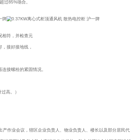
超过85%场合。
况相符，并检查元
好，接好接地线，
器连接螺栓的紧固情况。
升过高。）
全出产作业会议，辖区企业负责人、物业负责人、楼长以及部分居民代