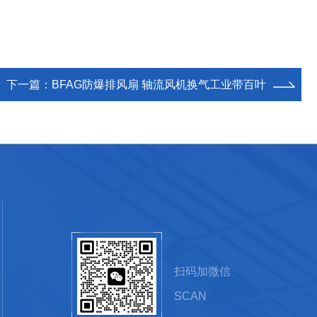
下一篇：
BFAG防爆排风扇 轴流风机换气工业带百叶
扫码加微信
SCAN