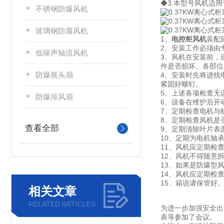
◆3.本型号风机适用
不锈钢防爆风机
玻璃钢防腐风机
1、
电控柜风机
装配
2、安装工作必须由
低噪声轴流风机
3、风机在安装前，
件是否损坏、各部位
防爆摇头扇
4、安装时先将进线
紧固好螺钉。
5、上述各项检查无
防爆排风扇
6、设备在维护后开
7、定期检查电机与
8、定期检查风机是
查看全部
9、定期清除叶片表
10、定期为电机轴
11、风机应定期检
12、风机不得随意
13、如果是防爆型
14、风机应定期检
15、箱说请保管好
相关文章
RELATED ARTICLES
为进一步加强安全出
表等参加了会议。