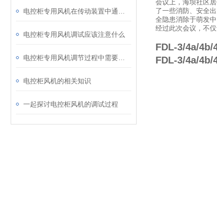
会议上，海坝社区居
了一些消防、安全出
电控柜专用风机在传动装置中通风冷却的应用
全隐患消除于萌发中
经过此次会议，不仅
电控柜专用风机调试应该注意什么
FDL-3/4a/4
电控柜专用风机调节过程中需要注意什么?
FDL-3/4a/4
电控柜风机的相关知识
一起探讨电控柜风机的调试过程