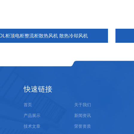
FDL柜顶电柜整流柜散热风机 散热冷却风机
快速链接
首页
关于我们
产品展示
新闻资讯
技术文章
荣誉资质