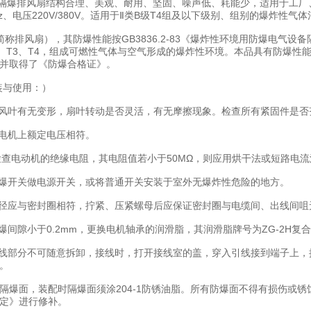
BFS型隔爆排风扇结构合理、美观、耐用、坚固、噪声低、耗能少，适用于
z、电压220V/380V。适用于Ⅱ类B级T4组及以下级别、组别的爆炸性气体
排风扇），其防爆性能按GB3836.2-83《爆炸性环境用防爆电气设备隔
T2、T3、T4，组成可燃性气体与空气形成的爆炸性环境。本品具有防爆
并取得了《防爆合格证》。
装与使用：）
、风叶有无变形，扇叶转动是否灵活，有无摩擦现象。检查所有紧固件是
与电机上额定电压相符。
欧表检查电动机的绝缘电阻，其电阻值若小于50MΩ，则应用烘干法或短路电
防爆开关做电源开关，或将普通开关安装于室外无爆炸性危险的地方。
外径应与密封圈相符，拧紧、压紧螺母后应保证密封圈与电缆间、出线间
爆间隙小于0.2mm，更换电机轴承的润滑脂，其润滑脂牌号为ZG-2H复
接线部分不可随意拆卸，接线时，打开接线室的盖，穿入引线接到端子上，
。
隔爆面，装配时隔爆面须涂204-1防锈油脂。所有防爆面不得有损伤或
定》进行修补。