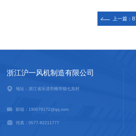
上一篇：
浙江沪一风机制造有限公司
地址：浙江省乐清市柳市镇七东村
邮箱：190078172@qq.com
传真：0577-82211777