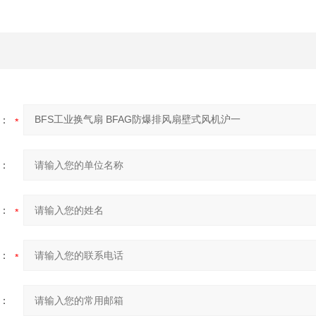
：
：
：
：
：