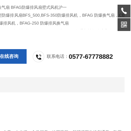
换气扇 BFAG防爆排风扇壁式风机沪一
防爆排风扇BFS_500,BFS-350防爆排风机，BFAG 防爆换气扇，CB
防爆排风机，BFAG-250 防爆排风换气扇
区、2区危险场所，IIA、 IIB、 IIC类T1~T4组爆炸性气体或蒸汽环境;
0577-67778882
在线咨询
联系电话：