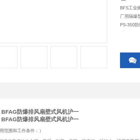
BFS工业
厂用隔爆型
PS-350
适用于: 1
 BFAG防爆排风扇壁式风机沪一
 BFAG防爆排风扇壁式风机沪一
用范围和工作条件：）