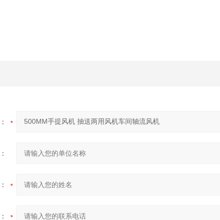
：
：
：
：