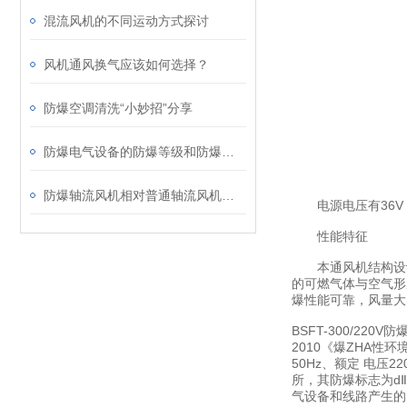
混流风机的不同运动方式探讨
风机通风换气应该如何选择？
防爆空调清洗“小妙招”分享
防爆电气设备的防爆等级和防爆形式介绍
防爆轴流风机相对普通轴流风机有啥优势
电源电压有36V，1
性能特征
本通风机结构设计牢
的可燃气体与空气形
爆性能可靠，风量大
BSFT-300/22
2010《爆ZHA性
50Hz、额定 电
所，其防爆标志为dⅡ
气设备和线路产生的