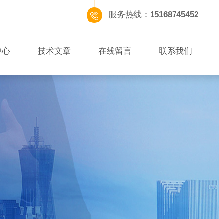
服务热线：
15168745452
中心
技术文章
在线留言
联系我们