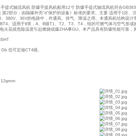
0V防爆手提式轴流风机 防爆手提风机船用12寸 防爆手提式轴流风机符合GB3836.
环境 第2部分：由隔爆外壳“d"保护的设备》标准的要求。主要 适用于1区、
压220、380V、36V的电路中，作通风、排气、降温之用。本通风机结
BT4。适用于Ⅱ类，A、B级T1、T2、T3、T4，组的可燃气体与空气
电火花或危险温度引起燃烧或爆ZHA事GU。本产品具有防爆性能可靠，
SHT
4 Gb 也可定做CT4级。
12φmm