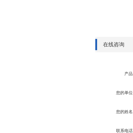
在线咨询
产品
您的单位
您的姓名
联系电话