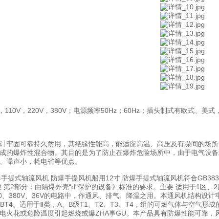
10V，220V，380V；电源频率50Hz；60Hz；插头制式有欧式、美
固可靠持久耐用，其绝缘性能高，能适应高温、高压及有噪间的场所，其防爆
成的爆炸性混合物。其目的是为了防止在爆炸危险场所中，由于电气设备
、噪声小，耗电省等优点。
0V防爆手提式轴流风机 防爆手提风机船用12寸 防爆手提式轴流风机符合GB3836.
环境 第2部分：由隔爆外壳“d"保护的设备》标准的要求。主要 适用于1区、
压220、380V、36V的电路中，作通风、排气、降温之用。本通风机结
BT4。适用于Ⅱ类，A、B级T1、T2、T3、T4，组的可燃气体与空气
电火花或危险温度引起燃烧或爆ZHA事GU。本产品具有防爆性能可靠，