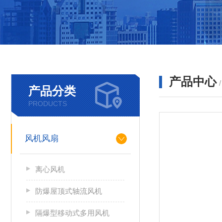
产品中心
产品分类
PRODUCTS
风机风扇
离心风机
防爆屋顶式轴流风机
隔爆型移动式多用风机