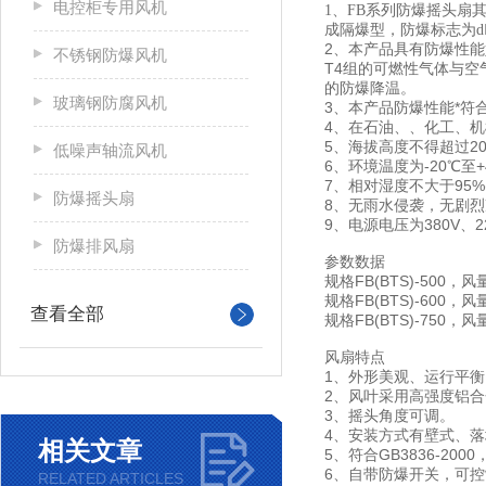
电控柜专用风机
1、FB系列防爆摇头扇其
成隔爆型，防爆标志为d
2、本产品具有防爆性能
不锈钢防爆风机
T4组的可燃性气体与
的防爆降温。
玻璃钢防腐风机
3、本产品防爆性能*符合
4、在石油、、化工、
5、海拔高度不得超过20
低噪声轴流风机
6、环境温度为-20℃至+
7、相对湿度不大于95%(
防爆摇头扇
8、无雨水侵袭，无剧
9、电源电压为380V、2
防爆排风扇
参数数据
规格FB(BTS)-500，风
规格FB(BTS)-600，风
查看全部
规格FB(BTS)-750，风
风扇特点
1、外形美观、运行平
2、风叶采用高强度铝
3、摇头角度可调。
4、安装方式有壁式、
相关文章
5、符合GB3836-2000
6、自带防爆开关，可
RELATED ARTICLES