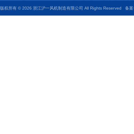
版权所有 © 2026 浙江沪一风机制造有限公司 All Rights Reserved
备案号