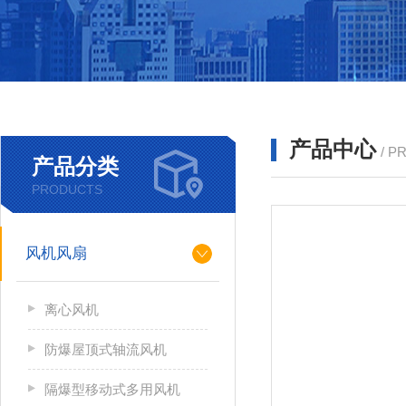
产品中心
/ P
产品分类
PRODUCTS
风机风扇
离心风机
防爆屋顶式轴流风机
隔爆型移动式多用风机