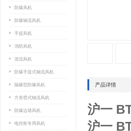
防爆风机
防爆轴流风机
手提风机
消防风机
混流风机
防爆手提式轴流风机
产品详情
隔爆型防爆风机
方形壁式轴流风机
沪一 B
防爆边墙风机
沪一 B
电控柜专用风机