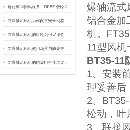
爆轴流式
危化车间排风设备：DFBZ 低噪音防爆轴流风机
铝合金加
防爆轴流风机为何配置安全网格或护罩？
机。FT3
防爆轴流风机的叶轮为何采用铝合金材质？
11型风
防爆轴流风机使用场景与防爆等级、安装维护要点
BT35-1
防爆轴流风机的防爆电机接线要求知多少？
1、安装
理妥善后
2、BT3
松动，叶
3、联接