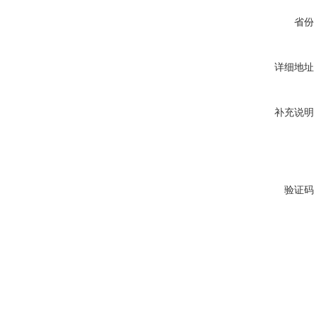
省份
详细地址
补充说明
验证码