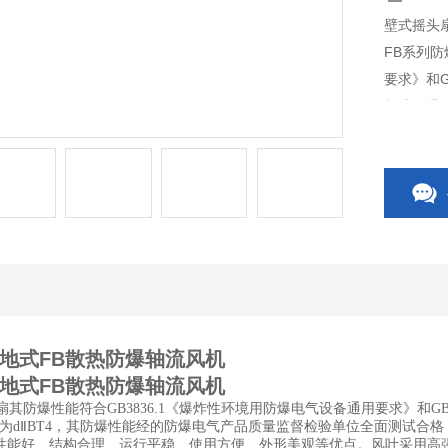
壁式摇头
FB系列防
要求》和G
制成隔爆
位全面测
落地式FB散热防爆轴流风机
落地式FB散热防爆轴流风机
扇其防爆性能符合GB3836.1《爆炸性环境用防爆电气设备通用要求》和GB
为dⅡBT4，其防爆性能经的防爆电气产品质量监督检验单位全面测试合
性能好、结构合理、运行平稳、使用方便、外形美观等优点。风叶采用高强度