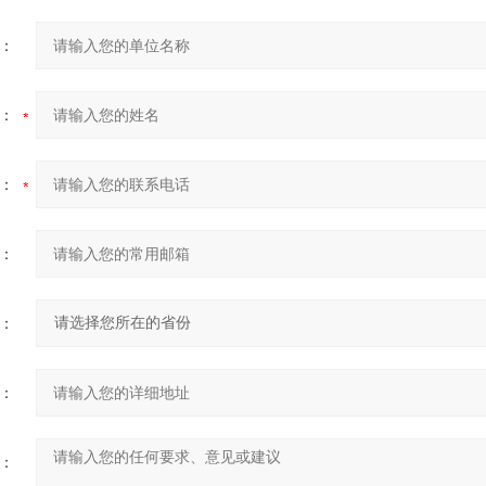
：
：
：
：
：
：
：