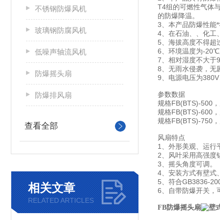
T4组的可燃性气体
不锈钢防爆风机
的防爆降温。
3、本产品防爆性能*
玻璃钢防腐风机
4、在石油、、化工
5、海拔高度不得超过
6、环境温度为-20℃
低噪声轴流风机
7、相对湿度不大于95
8、无雨水侵袭，无
防爆摇头扇
9、电源电压为380V
防爆排风扇
参数数据
规格FB(BTS)-500
规格FB(BTS)-600
规格FB(BTS)-750
查看全部
风扇特点
1、外形美观、运行
2、风叶采用高强度
3、摇头角度可调。
4、安装方式有壁式
5、符合GB3836-2
相关文章
6、自带防爆开关，
RELATED ARTICLES
FB防爆摇头扇