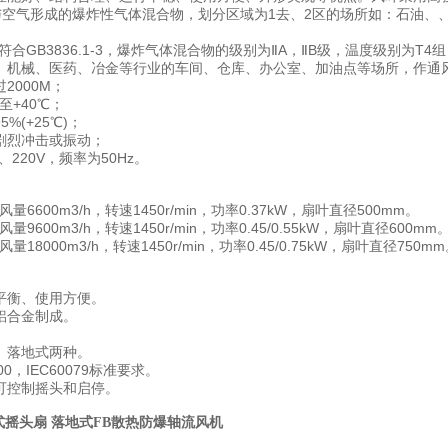
与空气形成的爆炸性气体混合物，划分区域为1去、2区的场所如：石油、
符合GB3836.1-3，爆炸气体混合物的级别为ⅡA，ⅡB级，温度级别为T4
、机械、医药、冶金等行业的车间、仓库、办公室、加油点等场所，作通
2000M；
至+40℃；
%(+25℃)；
剧烈冲击或振动；
、220V，频率为50Hz。
，风量6600m3/h，转速1450r/min，功率0.37kW，扇叶直径500mm。
，风量9600m3/h，转速1450r/min，功率0.45/0.55kW，扇叶直径600mm
，风量18000m3/h，转速1450r/min，功率0.45/0.75kW，扇叶直径750m
平衡、使用方便。
铝合金制成。
、落地式两种。
000，IEC60079标准要求。
可控制摇头和启停。