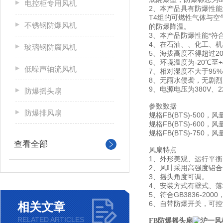
电控柜专用风机
2、本产品具有防爆性能
T4组的可燃性气体与
不锈钢防爆风机
的防爆降温。
3、本产品防爆性能*符合
4、在石油、、化工、
玻璃钢防腐风机
5、海拔高度不得超过20
6、环境温度为-20℃至+
低噪声轴流风机
7、相对湿度不大于95%(
8、无雨水侵袭，无剧
9、电源电压为380V、2
防爆摇头扇
参数数据
防爆排风扇
规格FB(BTS)-500，风
规格FB(BTS)-600，风
规格FB(BTS)-750，风
查看全部
风扇特点
1、外形美观、运行平
2、风叶采用高强度铝
3、摇头角度可调。
4、安装方式有壁式、
5、符合GB3836-2000
6、自带防爆开关，可
相关文章
RELATED ARTICLES
FB防爆摇头扇