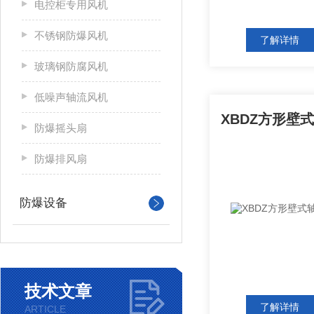
电控柜专用风机
不锈钢防爆风机
了解详情
玻璃钢防腐风机
低噪声轴流风机
防爆摇头扇
防爆排风扇
防爆设备
技术文章
了解详情
ARTICLE