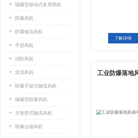
隔爆型移动式多用风机
防爆风机
防爆轴流风机
了解详情
手提风机
消防风机
混流风机
防爆手提式轴流风机
隔爆型防爆风机
方形壁式轴流风机
防爆边墙风机