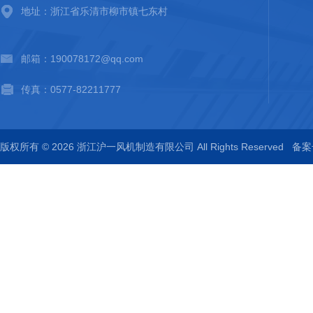
地址：浙江省乐清市柳市镇七东村
邮箱：190078172@qq.com
传真：0577-82211777
版权所有 © 2026 浙江沪一风机制造有限公司 All Rights Reserved
备案号