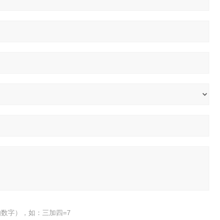
数字），如：三加四=7