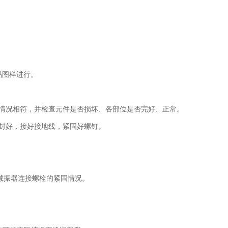
品图样进行。
情况相符，并检查元件是否损坏、各部位是否完好、正常。
封好，接好接地线，紧固好螺钉。
减振器连接螺栓的紧固情况。