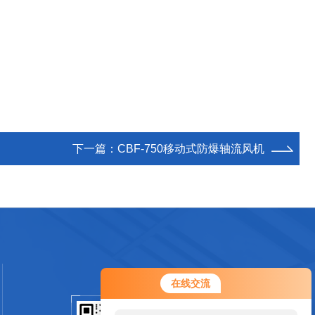
下一篇：
CBF-750移动式防爆轴流风机
在线交流