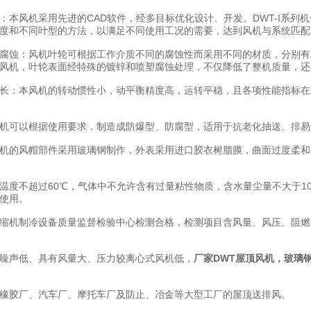
机采用先进的CAD软件，经多目标优化设计、开发。DWT-I系列机号中120
度和不同叶型的方法，以满足不同使用工况的需要，达到风机与系统匹配
：风机叶轮可根据工作介质不同的腐蚀性而采用不同的材质，分别有ABS
风机，叶轮表面经特殊的镀锌和喷塑腐蚀处理，不仅降低了整机质量，还
：本风机的转动惯性小，动平衡精度高，运转平稳，且各项性能指标在
可以根据使用要求，制造成防爆型、防腐型，适用于抗老化抽送、排易
的风帽部件采用玻璃钢制作，外表采用进口胶衣树脂膜，曲面过度柔和
不超过60℃，气体中不允许含有过量粘性物质，含水量尘量不大于100
使用。
机制冷设备质量监督检验中心检测合格，检测项目含风量、风压、阻燃
声低、具有风量大、压力较离心式风机低，
厂家DWT屋顶风机，玻璃
胶厂、汽车厂、摩托车厂及防止、冶金等大型工厂的屋顶送排风。