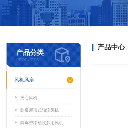
产品中心
产品分类
PRODUCTS
风机风扇
离心风机
防爆屋顶式轴流风机
隔爆型移动式多用风机