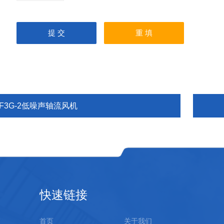
F3G-2低噪声轴流风机
快速链接
首页
关于我们