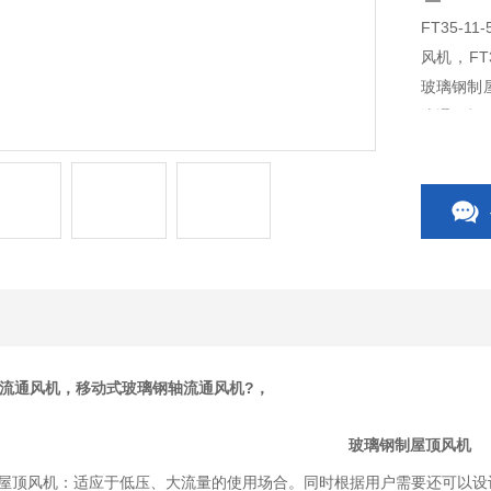
FT35-1
风机，FT3
玻璃钢制屋
流通风机
流通风机，移动式玻璃钢轴流通风机?，
玻璃钢制屋顶风机
屋顶风机：适应于低压、大流量的使用场合。同时根据用户需要还可以设