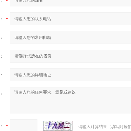
：
：
：
：
：
：
：
请输入计算结果（填写阿拉伯