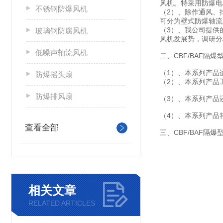
风机。特采用防爆电
不锈钢防爆风机
（2）、除作通风、
可分为壁式防爆轴流
（3）、我公司提供
玻璃钢防腐风机
风机发展势，调研分
低噪声轴流风机
二、CBF/BAF隔
（1）、本系列产品
防爆摇头扇
（2）、本系列产品工
防爆排风扇
（3）、本系列产品
（4）、本系列产品符
查看全部
三、CBF/BAF隔
相关文章
RELATED ARTICLES