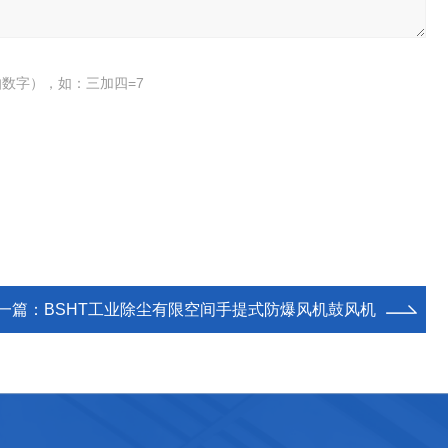
数字），如：三加四=7
一篇：
BSHT工业除尘有限空间手提式防爆风机鼓风机