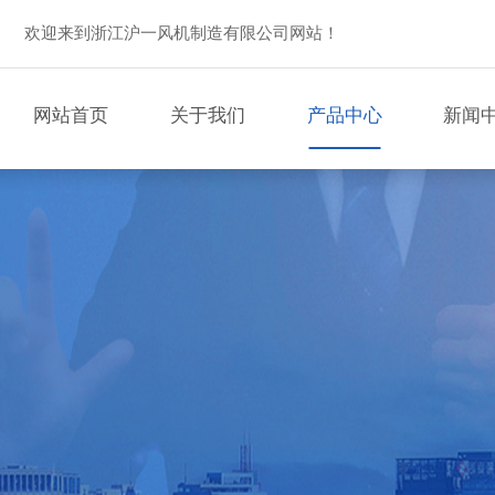
欢迎来到浙江沪一风机制造有限公司网站！
网站首页
关于我们
产品中心
新闻