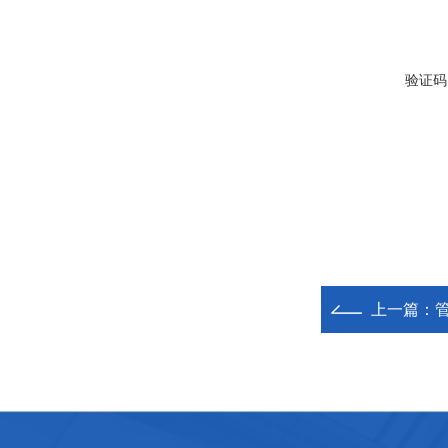
验证码
上一篇：