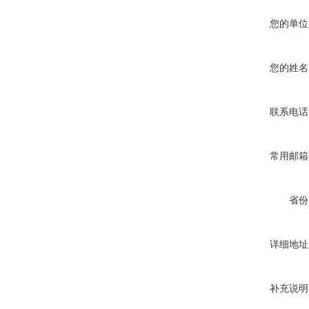
您的单位
您的姓名
联系电话
常用邮箱
省份
详细地址
补充说明